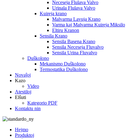
Neceseja Flulava Valvo
Urinala Flulava Valvo
Kuireja krano
Malvarma Lavuja Krano
Varma kaj Malvarma Kuireja Miksilo
Eltiru Kranon
Sensila Krano
Sensila Basena Krano
Sensila Neceseja Fluvalvo
Sensila Urina Fluvalvo
Duŝkolono
Mekanismo Duŝkolono
Termostatika Duŝkolono
Novaĵoj
Kazo
Video
Atestiloj
Elŝuti
Kategorio PDF
Kontaktu nin
Hejmo
Produktoj