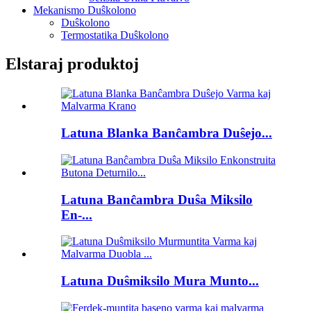
Mekanismo Duŝkolono
Duŝkolono
Termostatika Duŝkolono
Elstaraj produktoj
Latuna Blanka Banĉambra Duŝejo...
Latuna Banĉambra Duŝa Miksilo
En-...
Latuna Duŝmiksilo Mura Munto...