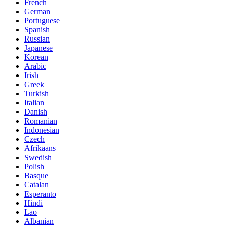
French
German
Portuguese
Spanish
Russian
Japanese
Korean
Arabic
Irish
Greek
Turkish
Italian
Danish
Romanian
Indonesian
Czech
Afrikaans
Swedish
Polish
Basque
Catalan
Esperanto
Hindi
Lao
Albanian