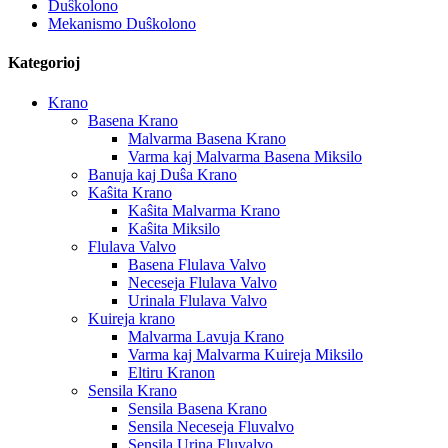
Duŝkolono
Mekanismo Duŝkolono
Kategorioj
Krano
Basena Krano
Malvarma Basena Krano
Varma kaj Malvarma Basena Miksilo
Banuja kaj Duŝa Krano
Kaŝita Krano
Kaŝita Malvarma Krano
Kaŝita Miksilo
Flulava Valvo
Basena Flulava Valvo
Neceseja Flulava Valvo
Urinala Flulava Valvo
Kuireja krano
Malvarma Lavuja Krano
Varma kaj Malvarma Kuireja Miksilo
Eltiru Kranon
Sensila Krano
Sensila Basena Krano
Sensila Neceseja Fluvalvo
Sensila Urina Fluvalvo