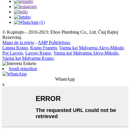
© Kopirajto - 2010-2023: Ehoo Plumbing Co., Ltd. Ĉiuj Rajtoj
Rezervitaj.
Mapo de la retejo
-
AMP Poŝtelefono
Latuna Krano
,
Krano Frapeto
,
Varma kaj Malvarma Akvo-Miksilo
Por Lavujo
,
Lavujo Krano
,
Varma kaj Malvarma Akvo-Miksilo
,
Varma kaj Malvarma Krano
,
Sendi retpoŝton
WhatsApp
x