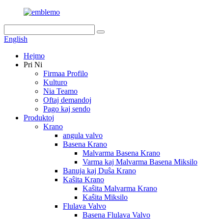
English
Hejmo
Pri Ni
Firmaa Profilo
Kulturo
Nia Teamo
Oftaj demandoj
Pago kaj sendo
Produktoj
Krano
angula valvo
Basena Krano
Malvarma Basena Krano
Varma kaj Malvarma Basena Miksilo
Banuja kaj Duŝa Krano
Kaŝita Krano
Kaŝita Malvarma Krano
Kaŝita Miksilo
Flulava Valvo
Basena Flulava Valvo