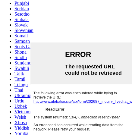
Punjabi
Serbian
Sesotho
Sinhala
Slovak
Slovenian
Somali
Samoan
Scots Gaelic
Shona
Sindhi
Sundanese
Swahili
Tajik
Tamil
Telugu
Thai
Ukrainian
Urdu
Uzbek
Vietnamese
Welsh
Xhosa
Yiddish
Yoruba